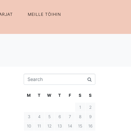
ARJAT
MEILLE TÖIHIN
M
T
W
T
F
S
S
1
2
3
4
5
6
7
8
9
10
11
12
13
14
15
16